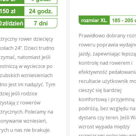
Prawidłowo dobrany roz
ktryczny rower dziecięcy
roweru poprawia wydajn
kołach 24". Dzieci trudno
jazdy, zapewniając lepszą
rzymać, natomiast jeśli
kontrolę nad rowerem i
estniczą w wycieczce po
efektywność pedałowani
zubskich wzniesieniach
rezultacie użytkownik m
dno jest im nadążyć. Tym
cieszyć się bardziej
ziej jeśli rodzice
komfortową i przyjemną
zystają z rowerów
podróżą, bez względu na
ktrycznych. Polecamy na
dystans czy teren. Jeśli 
onywanie wzniesień,
wzrost wypada między
rych u nas nie brakuje.
rozmiarami polecamy wz