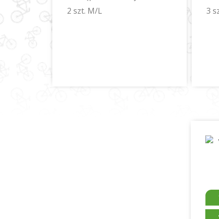
2 szt. M/L
3 s