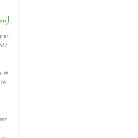
miar
ość
a. W
oże
Wasz
iąć