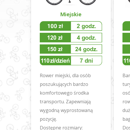
Miejskie
Rower miejski, dla osób
Ba
poszukujących bardzo
tur
komfortowego środka
osó
transportu. Zapewniają
row
wygodną wyprostowaną
duż
pozycję.
ba
Dostępne rozmiary:
Dos