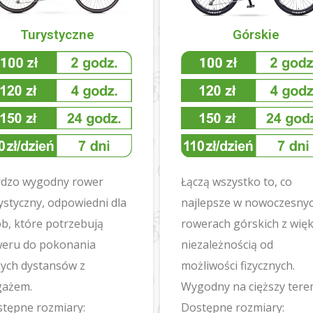
Turystyczne
Górskie
rdzo wygodny rower
Łączą wszystko to, co
ystyczny, odpowiedni dla
najlepsze w nowoczesny
b, które potrzebują
rowerach górskich z wię
eru do pokonania
niezależnością od
ych dystansów z
możliwości fizycznych.
gażem.
Wygodny na cięższy tere
tępne rozmiary:
Dostępne rozmiary: