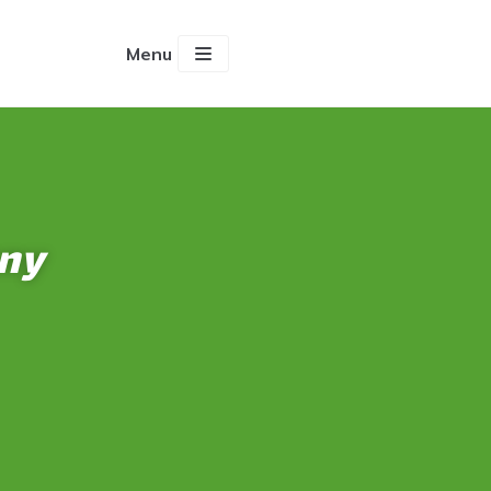
Menu
zny