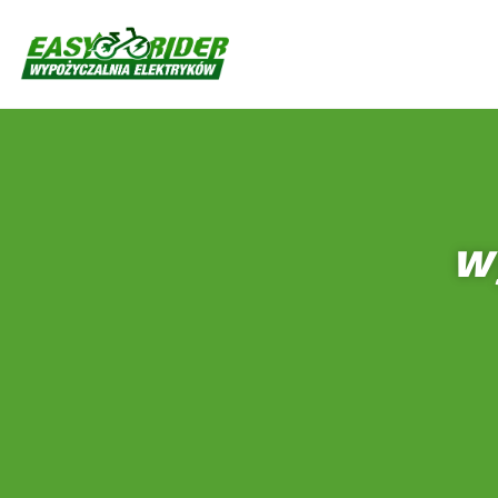
Skocz
do
treści
Wy