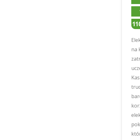
Ele
na 
zat
ucz
Kas
tru
bard
kor
ele
pok
któ