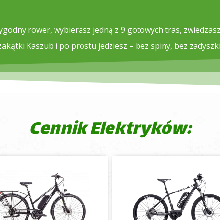
godny rower, wybierasz jedną z 9 gotowych tras, zwiedzasz
zakątki Kaszub i po prostu jedziesz – bez spiny, bez zadyszki
Cennik Elektryków: