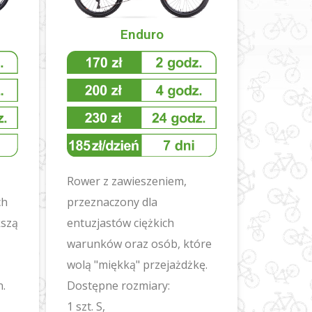
Enduro
Rower z zawieszeniem,
ch
przeznaczony dla
kszą
entuzjastów ciężkich
warunków oraz osób, które
wolą "miękką" przejażdżkę.
n.
Dostępne rozmiary:
1 szt. S,