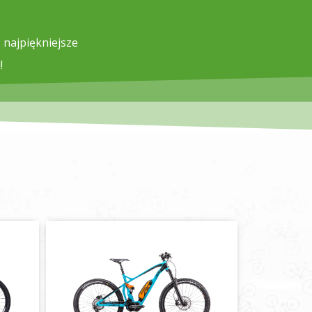
 najpiękniejsze
!