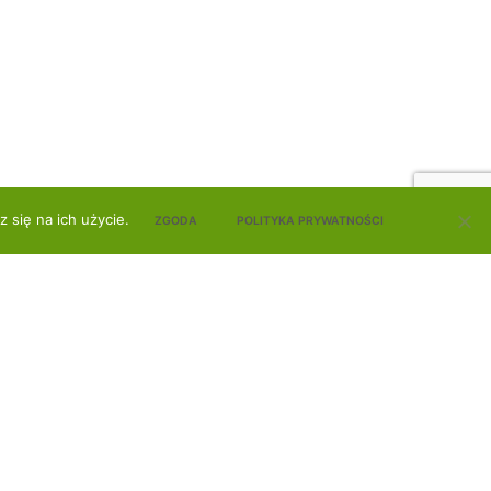
 się na ich użycie.
ZGODA
POLITYKA PRYWATNOŚCI