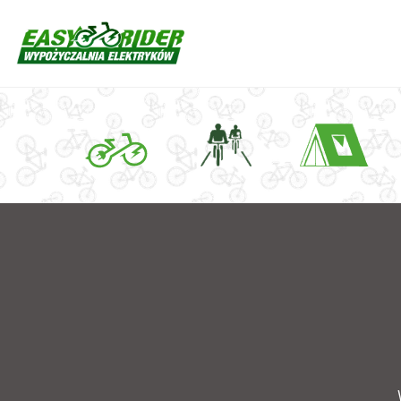
Skocz
do
treści