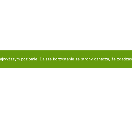
najwyższym poziomie. Dalsze korzystanie ze strony oznacza, że zgadzasz
Copyright by EasyRider
Polityka prywatności