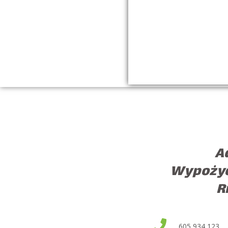
A
Wypożyc
R
605 934 123