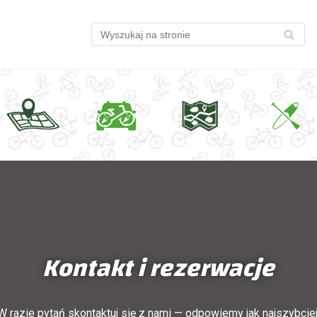
Kontakt i rezerwacje
W razie pytań skontaktuj się z nami — odpowiemy jak najszybciej