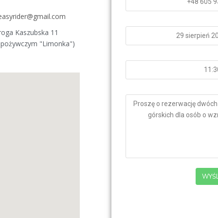
easyrider@gmail.com
Droga Kaszubska 11
spożywczym "Limonka")
WYŚL