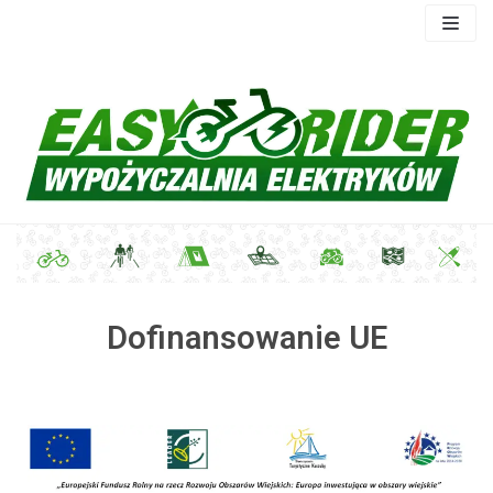
Skocz
do
treści
Dofinansowanie UE